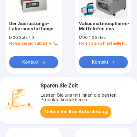
Der Ausrüstungs-
Vakuumatmosphären-
Laborausstattungs-
Muffelofen des
hohen Temperatur
Labor ST-1600MVA-3
MOQ:
Satz 1,0
MOQ:
1,0 Sätze
1200C der hohen
bis zu 1600.C
Holen Sie sich aktuelle Preis
Holen Sie sich aktuelle Preis
Qualität
Labormuffelofen
Kontakt
Kontakt
Sparen Sie Zeit
Lassen Sie uns mit Ihnen die besten
Produkte kontaktieren.
Geben Sie Ihre Anforderung