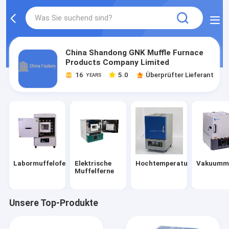
China Shandong GNK Muffle Furnace
Products Company Limited
16
5.0
Überprüfter Lieferant
YEARS
Labormuffelofen
Elektrische
Hochtemperaturschleiföfen
Vakuummu
Muffelferne
Unsere Top-Produkte