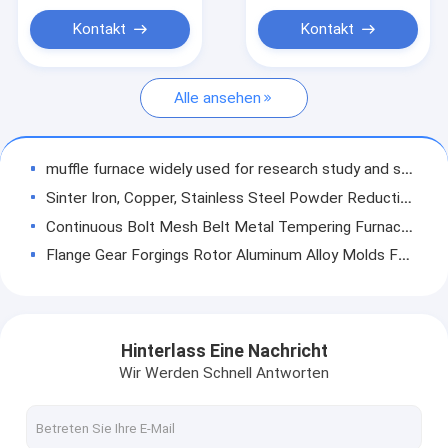
schneller Heizungs-
Hochtemperaturrohröfen
1200c
Kontakt
Kontakt
Industrielle Kammeröfen
Alle ansehen
muffle furnace widely used for research study and small quantities produce 100*100*100mm (L*W*H)
Sinter Iron, Copper, Stainless Steel Powder Reduction Heat Treatment Furnace
Continuous Bolt Mesh Belt Metal Tempering Furnace For Heat Treatment
Flange Gear Forgings Rotor Aluminum Alloy Molds Factory Price Trolley Resistance Heat Treatment Furnace
Die Pit Type Liquid Nitriding Mold Furnace
Pit type automatic liquid nitriding furnace, heat treatment equipment die mold pit furnace for sale
Die Mold 60kw Nitriding Furnace Manufacturer
Hinterlass Eine Nachricht
Laboratory 2L 7L 16L 24L 36L 1000 degree muffle furnace LMF-10D
Wir Werden Schnell Antworten
Polycrystalline Mullite Fiber Centimeter Temperature 1700 Degree Box Shaped Muffle Furnace For Lab R&D
Zinc ore smelting furnace on sale cheap