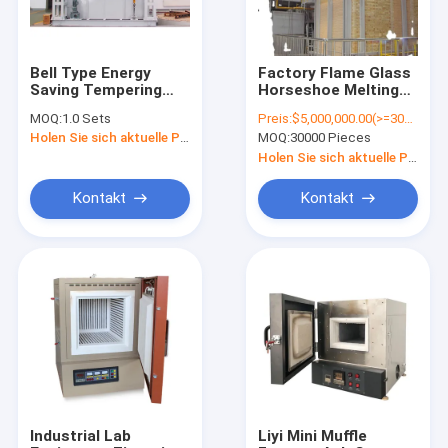
Bell Type Energy
Factory Flame Glass
Saving Tempering
Horseshoe Melting
Furnace To
Furnace and Salvage
MOQ:
1.0 Sets
Preis:
$5,000,000.00(>=30000 Pieces)
Standardize
Furance
Holen Sie sich aktuelle Preis
MOQ:
30000 Pieces
Quenching
Tempering Heat
Holen Sie sich aktuelle Preis
Treatment
Kontakt
Kontakt
Nach Hause
Produits
Über uns
Industrial Lab
Liyi Mini Muffle