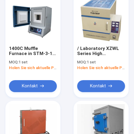
1400C Muffle
/ Laboratory XZWL
Furnace in STM-3-14
Series High
Laboratory Heating
Temperature Muffle
MOQ:
1 set
MOQ:
1 set
Equipment
Furnace
Holen Sie sich aktuelle Preis
Holen Sie sich aktuelle Preis
Kontakt
Kontakt