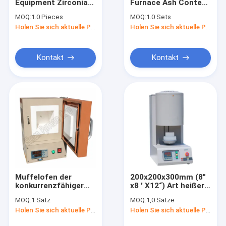
Equipment Zirconia
Furnace Ash Content
Kontakt
High Temperature
Ceramic Testing
MOQ:
1.0 Pieces
MOQ:
1.0 Sets
Electric Sintering
Equipment 1000
Holen Sie sich aktuelle Preis
Holen Sie sich aktuelle Preis
Laboratory Muffle
Degree Furnace
Furnace Heating
Annealing Boiler
Labormuffelofen
Kontakt
Kontakt
Elektrische Muffelferne
Hochtemperaturschleiföfen
Vakuummuffelfen
Industrie-Müffelfernen
Elektrische Glühöfen
Muffelofen der
200x200x300mm (8"
konkurrenzfähiger
x8 ' X12“) Art heißer
industrielle Schmelzofen
Preis-
Verkauf Aufzugs
MOQ:
1 Satz
MOQ:
1,0 Sätze
Laborausstattungs-
1600C des
Wärmebehandlungs-Ofen
Holen Sie sich aktuelle Preis
Holen Sie sich aktuelle Preis
langer
Ausglühenmuffelofens
Nutzungsdauer-