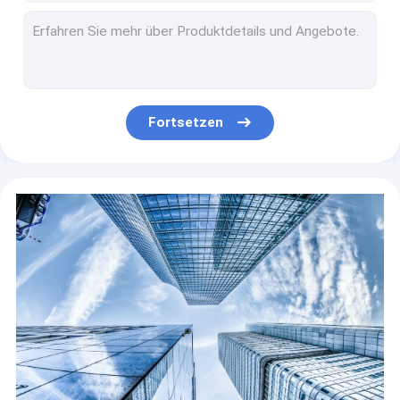
Copper Chute Purity Melting Copper Melting Furnace
Factory price gas atmosphere protection chamber energy saving furnace for parts heat treatment
Bell Type Energy Saving Tempering Furnace To Standardize Quenching Tempering Heat Treatment
New Chamber Vacuum Energy Saving Furnace For Metal Parts Heat Treatment
Factory Graphite Crucible Oil Furnace Aluminum Drop Crucible Electric Melting Furnace
Fortsetzen
Factory High Performance Bogie Hearth Electric Resistance Furnace For Annealing Processing
Factory Flame Glass Horseshoe Melting Furnace and Salvage Furance
Factory Induction Furnaces 300 Kg Crucible Industrial Aluminum Melting Furnace
Foundry Industry 1 Ton Hydraulic Type Induction Melting Furnace For Melting Copper Brass Bronze
QLAB ceramic fiber imported 1200 double insulated ceramic liner muffle furnaces with best price