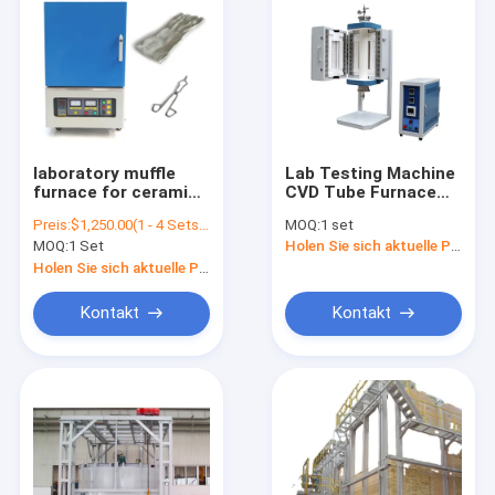
laboratory muffle
Lab Testing Machine
furnace for ceramic
CVD Tube Furnace
agglomeration 1200
with PID Control
Preis:
$1,250.00(1 - 4 Sets) $1,230.00(>=5 Sets)
MOQ:
1 set
degree heat
O.D.100*1000mm/300mm
MOQ:
1 Set
Holen Sie sich aktuelle Preis
treatment laboratory
muffle furnace for
Holen Sie sich aktuelle Preis
ceramic
agglomeration
Kontakt
Kontakt