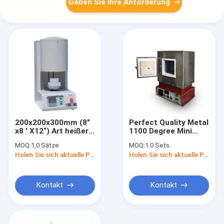
Geben Sie Ihre Anforderung
200x200x300mm (8"
Perfect Quality Metal
x8 ' X12“) Art heißer
1100 Degree Mini
Verkauf Aufzugs
Muffle Furnace
MOQ:
1,0 Sätze
MOQ:
1.0 Sets
1600C des
Faster Heating Lab
Holen Sie sich aktuelle Preis
Holen Sie sich aktuelle Preis
Ausglühenmuffelofens
Dental Burnout
Furnace
Kontakt
Kontakt