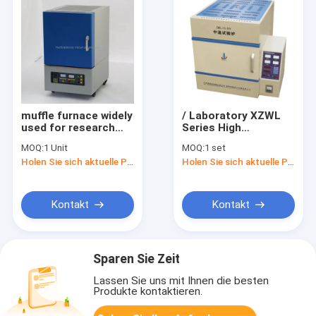
muffle furnace widely
/ Laboratory XZWL
used for research
Series High
study and small
Temperature Muffle
MOQ:
1 Unit
MOQ:
1 set
quantities produce
Furnace
Holen Sie sich aktuelle Preis
Holen Sie sich aktuelle Preis
100*100*100mm
(L*W*H)
Kontakt
Kontakt
Sparen Sie Zeit
Lassen Sie uns mit Ihnen die besten
Produkte kontaktieren.