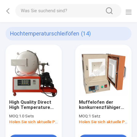
Hochtemperaturschleiföfen
(14)
High Quality Direct
Muffelofen der
High Temperature
konkurrenzfähiger
Experiments Maker
Preis-
MOQ:
1.0 Sets
MOQ:
1 Satz
Vacuum Atmosphere
Laborausstattungs-
Holen Sie sich aktuelle Preis
Holen Sie sich aktuelle Preis
Muffle Furnace With
langer
Alumina Ceramic
Nutzungsdauer-
Atmosphere Furnace
schneller Heizungs-