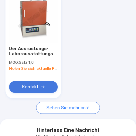
Der Ausrüstungs-
Laborausstattungs-
hohen Temperatur
MOQ:
Satz 1,0
1200C der hohen
Holen Sie sich aktuelle Preis
Qualität
Labormuffelofen
Kontakt
Nach Hause
Sehen Sie mehr an
Produits
Über uns
Hinterlass Eine Nachricht