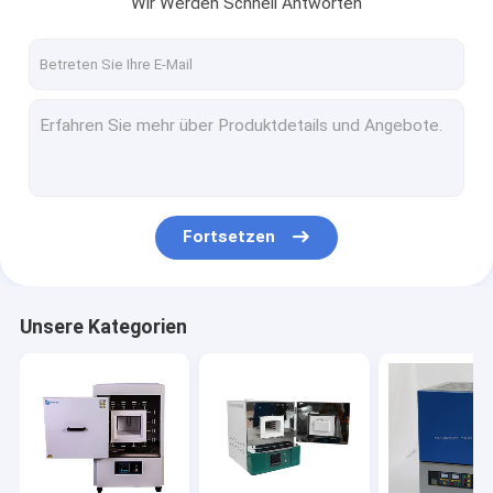
Wir Werden Schnell Antworten
Kontakt
Labormuffelofen
Elektrische Muffelferne
Hochtemperaturschleiföfen
Fortsetzen
Vakuummuffelfen
Industrie-Müffelfernen
Unsere Kategorien
Elektrische Glühöfen
industrielle Schmelzofen
Wärmebehandlungs-Ofen