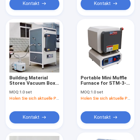
1200c
Kontakt
Kontakt
Building Material
Portable Mini Muffle
Stores Vacuum Box
Furnace for STM-3-
Muffle Furnace
12 Laboratories
MOQ:
1.0 set
MOQ:
1.0 set
Vacuum Pit Furnace
Holen Sie sich aktuelle Preis
Holen Sie sich aktuelle Preis
Used Vacuum
Furnace
Kontakt
Kontakt