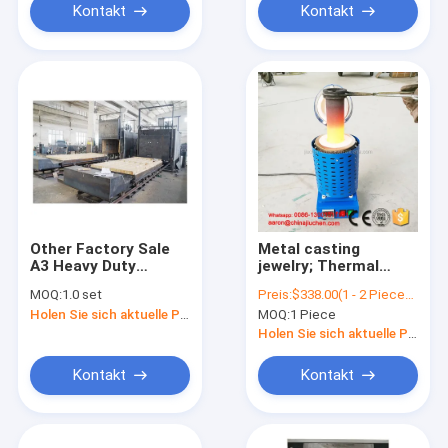
Kontakt
Kontakt
Other Factory Sale
Metal casting
A3 Heavy Duty
jewelry; Thermal
Industrial Trolley Car
treatment ; Lab Use
MOQ:
1.0 set
Preis:
$338.00(1 - 2 Pieces) $294.00(>=3 Pieces)
Bottom Annealing
Laboratory Heating
Holen Sie sich aktuelle Preis
MOQ:
1 Piece
Furnace
Furnace Muffle
Furnace
Holen Sie sich aktuelle Preis
Laboratories
Furnace
Kontakt
Kontakt