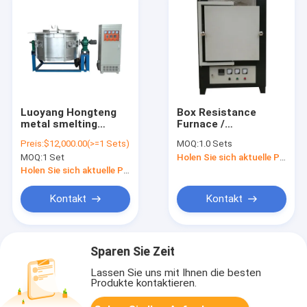
Luoyang Hongteng
Box Resistance
metal smelting
Furnace /
furnace 1 ton
Experimental Vertical
Preis:
$12,000.00(>=1 Sets)
MOQ:
1.0 Sets
smelting furnace 1
Electric Furnace
MOQ:
1 Set
Holen Sie sich aktuelle Preis
ton metal smelting
Furnace Is Supplied
furnace copper
From Stock
Holen Sie sich aktuelle Preis
Customizable
Kontakt
Kontakt
Sparen Sie Zeit
Lassen Sie uns mit Ihnen die besten
Produkte kontaktieren.