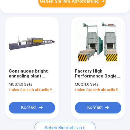
Geben Sie Ihre Anforderung
Continuous bright
Factory High
annealing plant
Performance Bogie
furnacefor heat
Hearth Electric
MOQ:
1.0 Sets
MOQ:
1.0 Sets
curing stainless
Resistance Furnace
Holen Sie sich aktuelle Preis
Holen Sie sich aktuelle Preis
steel patta patti
For Annealing
sheet
Processing
Kontakt
Kontakt
Sehen Sie mehr an