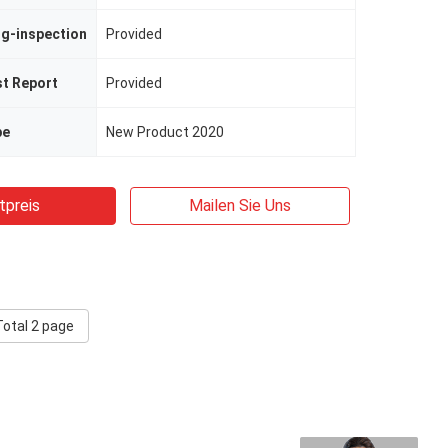
ng-inspection
Provided
st Report
Provided
pe
New Product 2020
tpreis
Mailen Sie Uns
Total 2 page