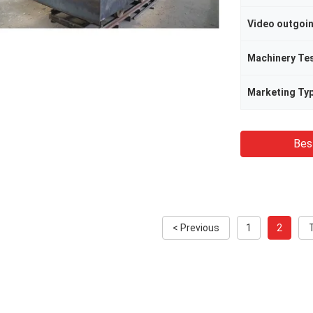
Video outgoi
Machinery Te
Marketing Ty
Bes
< Previous
1
2