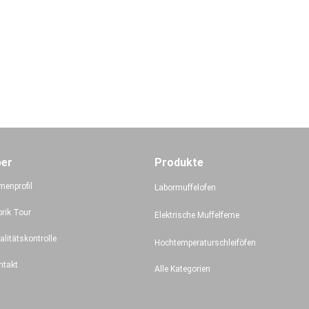
ber
Produkte
menprofil
Labormuffelofen
brik Tour
Elektrische Muffelferne
alitätskontrolle
Hochtemperaturschleiföfen
ntakt
Alle Kategorien